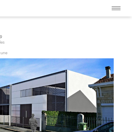
09
les
cune