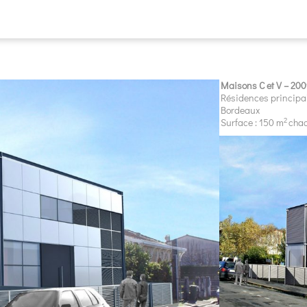
Maisons C et V – 20
Résidences principa
Bordeaux
2
Surface : 150 m
cha