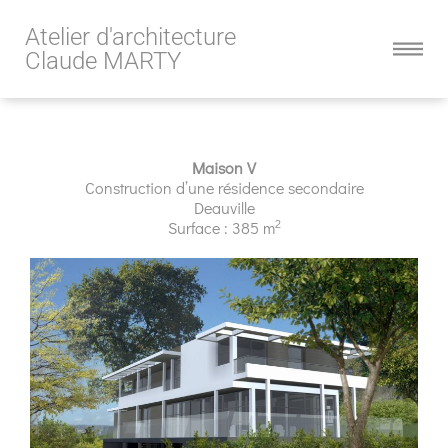
Atelier d'architecture
Claude MARTY
Maison V
Construction d’une résidence secondaire
Deauville
2
Surface : 385 m