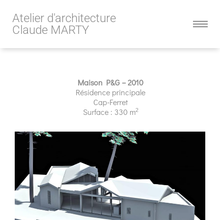
Atelier d'architecture
Claude MARTY
Maison P&G – 2010
Résidence principale
Cap-Ferret
2
Surface : 330 m