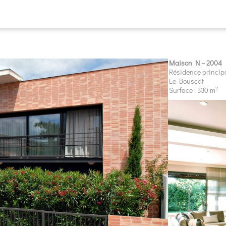
Maison N – 2004
Résidence princip
Le Bouscat
2
Surface : 330 m