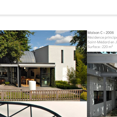
Maison C – 2006
Résidence princip
Saint-Médard en J
2
Surface : 220 m