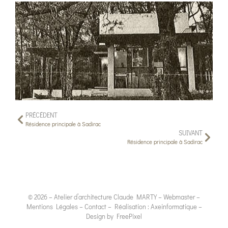
PRÉCÉDENT
Résidence principale à Sadirac
SUIVANT
Résidence principale à Sadirac
© 2026 – Atelier d’architecture
Claude MARTY
–
Webmaster
–
Mentions Légales
–
Contact
– Réalisation :
Axeinformatique
–
Design by
FreePixel