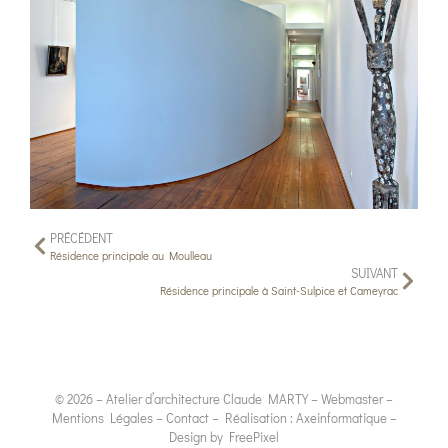
PRÉCÉDENT
Résidence principale au Moulleau
SUIVANT
Résidence principale à Saint-Sulpice et Cameyrac
© 2026 – Atelier d’architecture
Claude MARTY
–
Webmaster
–
Mentions Légales
–
Contact
– Réalisation :
Axeinformatique
–
Design by
FreePixel